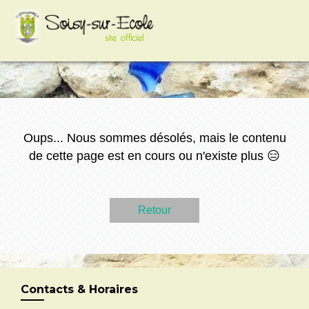
google-site-
verification=VCYiLSIhpkt74e8Hcc2HC3HAp2sFXdZq3
Oups... Nous sommes désolés, mais le contenu
de cette page est en cours ou n'existe plus 😑
Retour
Contacts & Horaires