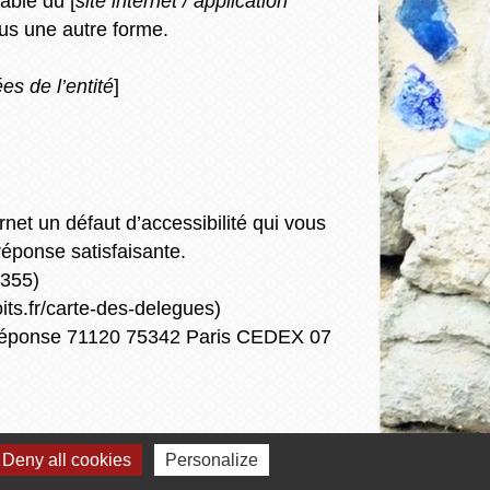
able du [
site internet / application
ous une autre forme.
s de l’entité
]
rnet un défaut d’accessibilité qui vous
éponse satisfaisante.
-355)
ts.fr/carte-des-delegues)
bre réponse 71120 75342 Paris CEDEX 07
Deny all cookies
Personalize