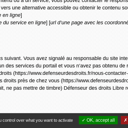
ntenu ou à un service, vous pouvez contacter le respons
é vers une alternative accessible ou obtenir le contenu s
e en ligne
]
e du service en ligne
] [
url d’une page avec les coordonnée
as suivant. Vous avez signalé au responsable du site inte
 des services du portail et vous n’avez pas obtenu de r
roits (https://www.defenseurdesdroits.fr/nous-contacter
s droits près de chez vous (https://www.defenseurdesdroi
atuit, ne pas mettre de timbre) Défenseur des droits Li
 control over what you want to activate
OK, accept all