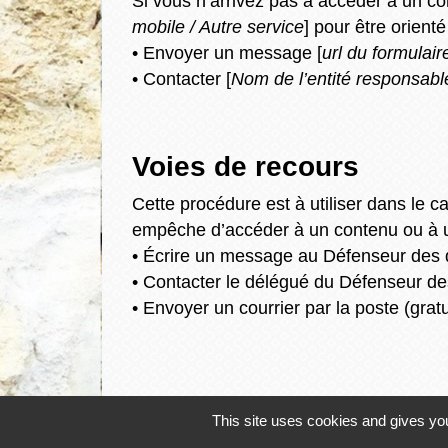
Si vous n’arrivez pas à accéder à un co
mobile / Autre service
] pour être orient
• Envoyer un message [
url du formulair
• Contacter [
Nom de l’entité responsabl
Voies de recours
Cette procédure est à utiliser dans le c
empêche d’accéder à un contenu ou à un
• Écrire un message au Défenseur des d
• Contacter le délégué du Défenseur de
• Envoyer un courrier par la poste (gr
This site uses cookies and gives you