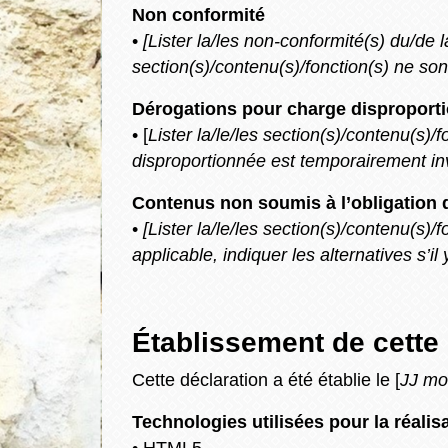
Non conformité
•
[Lister la/les non-conformité(s) du/de l
section(s)/contenu(s)/fonction(s) ne sont
Dérogations pour charge disproport
• [
Lister la/le/les section(s)/contenu(s)
disproportionnée est temporairement invo
Contenus non soumis à l’obligation d
•
[Lister la/le/les section(s)/contenu(s)/
applicable, indiquer les alternatives s’il y
Établissement de cette 
Cette déclaration a été établie le [
JJ mo
Technologies utilisées pour la réalis
• HTML5