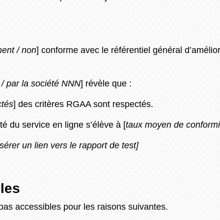
ment / non
] conforme avec le référentiel général d’améliora
 / par la société NNN
] révèle que :
ctés
] des critères RGAA sont respectés.
té du service en ligne s’élève à [
taux moyen de conformit
nsérer un lien vers le rapport de test]
les
pas accessibles pour les raisons suivantes.