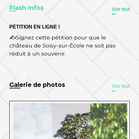
Flash Infos
Voir tout
PÉTITION EN LIGNE !
✍️Signez cette pétition pour que le
château de Soisy-sur-École ne soit pas
réduit à un souvenir.
chevron_left
chevron_right
Previous
Next
Galerie de photos
Voir tout