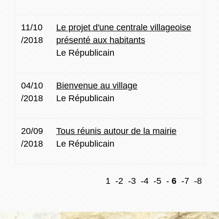
11/10
Le projet d'une centrale villageoise
/2018
présenté aux habitants
Le Républicain
04/10
Bienvenue au village
/2018
Le Républicain
20/09
Tous réunis autour de la mairie
/2018
Le Républicain
1
-2
-3
-4
-5
-
6
-7
-8