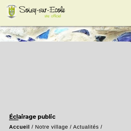
google-site-
verification=VCYiLSIhpkt74e8Hcc2HC3HAp2sFXdZq3
Éclairage public
Accueil
/
Notre village
/
Actualités
/