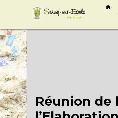
google-site-verification=VCYiLSIhpkt74e8Hcc2HC3
home
Réunion de 
l’Elaboratio