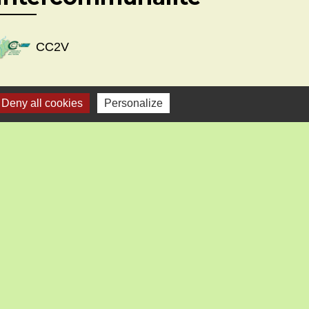
CC2V
Deny all cookies
Personalize