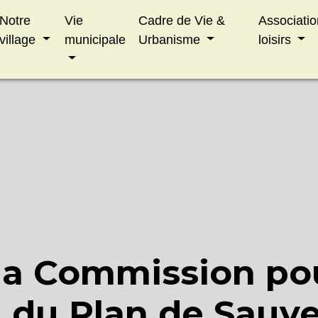
HAp2sFXdZq3YN8tBGOyh0
Notre
Vie
Cadre de Vie &
Associatio
village
municipale
Urbanisme
loisirs
la Commission po
n du Plan de Sauv