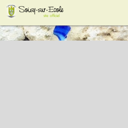
google-site-
verification=VCYiLSIhpkt74e8Hcc2HC3HAp2sFXdZq3