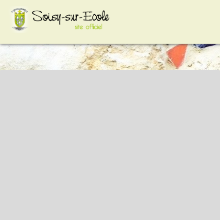
google-site-
verification=VCYiLSIhpkt74e8Hcc2HC3HAp2sFXdZq3