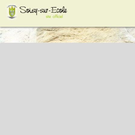
google-site-
verification=VCYiLSIhpkt74e8Hcc2HC3HAp2sFXdZq3