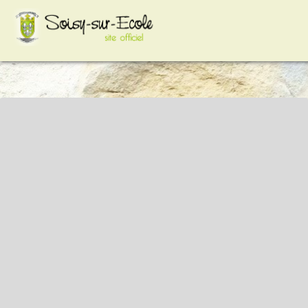
google-site-
verification=VCYiLSIhpkt74e8Hcc2HC3HAp2sFXdZq3