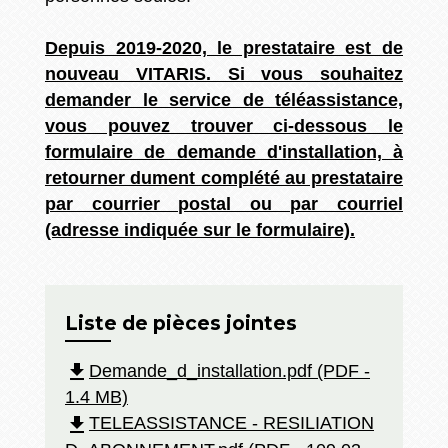
Depuis 2019-2020, le prestataire est de
nouveau VITARIS. Si vous souhaitez
demander le service de téléassistance,
vous pouvez trouver ci-dessous le
formulaire de demande d'installation, à
retourner dument complété au prestataire
par courrier postal ou par courriel
(adresse indiquée sur le formulaire).
Liste de pièces jointes
file_download
Demande_d_installation.pdf (PDF -
1.4 MB)
file_download
TELEASSISTANCE - RESILIATION