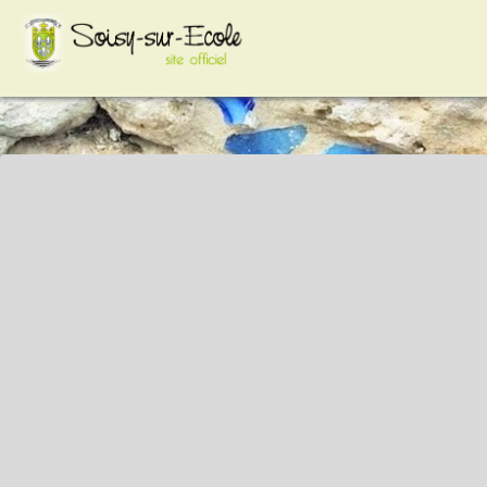
google-site-
verification=VCYiLSIhpkt74e8Hcc2HC3HAp2sFXdZq3